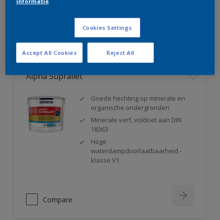
informatie
Compare
Cookies Settings
Accept All Cookies
Reject All
Alpha Supraliet
Goede hechting op minerale en
organische ondergronden
Minerale verf, voldoet aan DIN
18363
Hoge
waterdampdoorlaatbaarheid -
klasse V1
Compare