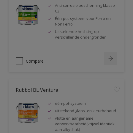
Anti-corrosie bescherming klasse
C3
Één-pot-systeem voor Ferro en
Non Ferro
Uitstekende hechting op
verschillende ondergronden
Compare
Rubbol BL Ventura
één-pot-systeem
uitstekend glans- en kleurbehoud
vlotte en aangename
verwerkbaarheid(vrijwel identiek
aan alkyd lak)