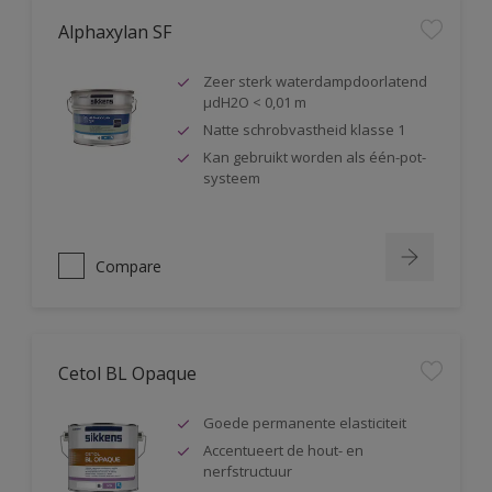
Alphaxylan SF
Zeer sterk waterdampdoorlatend
µdH2O < 0,01 m
Natte schrobvastheid klasse 1
Kan gebruikt worden als één-pot-
systeem
Compare
Cetol BL Opaque
Goede permanente elasticiteit
Accentueert de hout- en
nerfstructuur