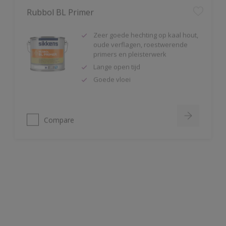
Zeer goede hechting op kaal hout,
oude verflagen, roestwerende
primers en pleisterwerk
Lange open tijd
Goede vloei
Compare
Rubbol EPS
Één-pot-systeem; primer en lak in
1 product
Hoge dekkracht
Vochtregulerend