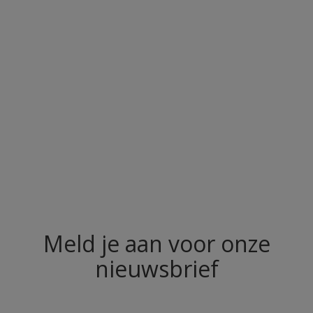
De verffilm is bestand tegen
bacteriën
Bestand tegen de meeste
watergedragen
desinfecteermiddelen
Goede bestand tegen opglanzen
Compare
Meld je aan voor onze
nieuwsbrief