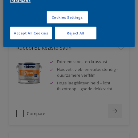
informatie
Compare
Cookies Settings
Accept All Cookies
Reject All
Rubbol BL Rezisto Satin
Extreem stoot- en krasvast
Huidvet-, vlek- en vuilbestendig –
duurzamere verffilm
Hoge laagdiktevrijheid – licht
thixotroop – goede dekkracht
Compare