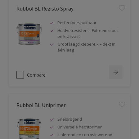
Rubbol BL Rezisto Spray
Perfect verspuitbaar
Huidvetresistent - Extreem stoot-
en krasvast
Groot laagdiktebereik – dekt in
één laag
Compare
Rubbol BL Uniprimer
Sneldrogend
Universele hechtprimer
Isolerend en corrosiewerend