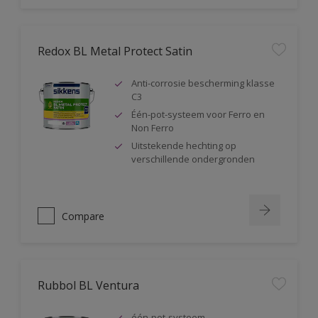
Redox BL Metal Protect Satin
Anti-corrosie bescherming klasse
C3
Één-pot-systeem voor Ferro en
Non Ferro
Uitstekende hechting op
verschillende ondergronden
Compare
Rubbol BL Ventura
één-pot-systeem