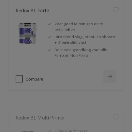
Redox BL Forte
Zeer goed te reinigen en te
ontsmetten
Uitstekend slag-; stoot- en slijtvast
+ chemicaliënvast
De ideale grondlaag voor alle
Ferro en Non Ferro
Compare
Redox BL Multi Primer
Goede hechting op
voorbehandeld
(geschuurd/ontvet) verzinkt staal,