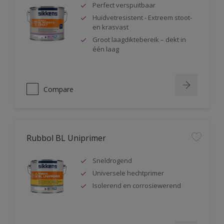
Perfect verspuitbaar
Huidvetresistent - Extreem stoot-
en krasvast
Groot laagdiktebereik – dekt in
één laag
Compare
Rubbol BL Uniprimer
Sneldrogend
Universele hechtprimer
Isolerend en corrosiewerend