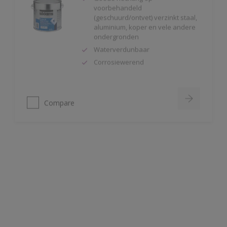
aluminium, koper en vele andere
ondergronden
Waterverdunbaar
Corrosiewerend
Compare
Rubbol BL Primer
Zeer goede hechting op kaal hout,
oude verflagen, roestwerende
primers en pleisterwerk
Lange open tijd
Goede vloei