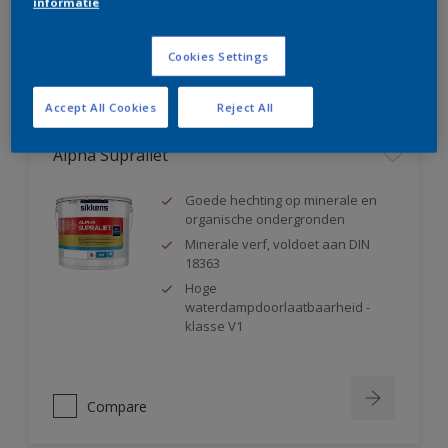
informatie
Compare
Cookies Settings
Accept All Cookies
Reject All
Alpha Supraliet
Goede hechting op minerale en
organische ondergronden
Minerale verf, voldoet aan DIN
18363
Hoge
waterdampdoorlaatbaarheid -
klasse V1
Compare