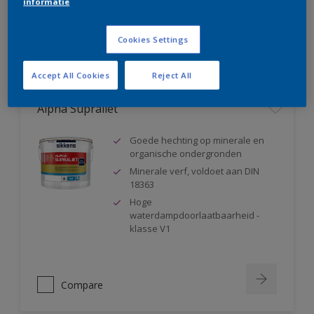
informatie
Compare
Cookies Settings
Accept All Cookies
Reject All
Alpha Supraliet
Goede hechting op minerale en
organische ondergronden
Minerale verf, voldoet aan DIN
18363
Hoge
waterdampdoorlaatbaarheid -
klasse V1
Compare