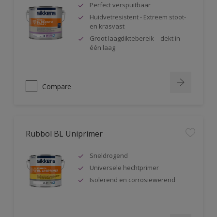
Perfect verspuitbaar
Huidvetresistent - Extreem stoot-
en krasvast
Groot laagdiktebereik – dekt in
één laag
Compare
Rubbol BL Uniprimer
Sneldrogend
Universele hechtprimer
Isolerend en corrosiewerend