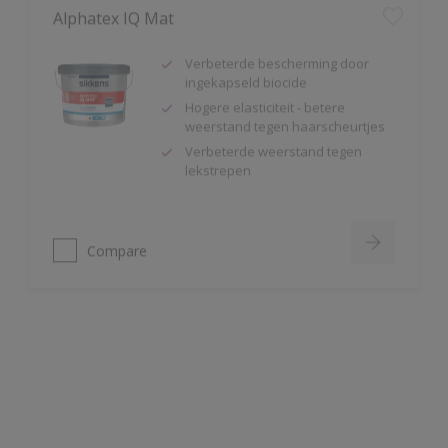
Verbeterde bescherming door
ingekapseld biocide
Hogere elasticiteit - betere
weerstand tegen haarscheurtjes
Verbeterde weerstand tegen
lekstrepen
Compare
Alphaxylan SF
Zeer sterk waterdampdoorlatend
µdH2O < 0,01 m
Natte schrobvastheid klasse 1
Kan gebruikt worden als één-pot-
systeem