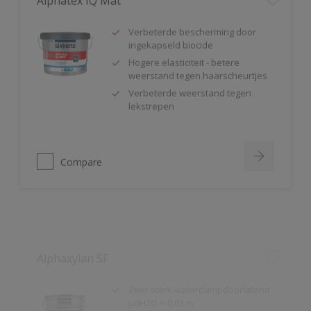
Verbeterde bescherming door
ingekapseld biocide
Hogere elasticiteit - betere
weerstand tegen haarscheurtjes
Verbeterde weerstand tegen
lekstrepen
Compare
Alphaxylan SF
Zeer sterk waterdampdoorlatend
µdH2O < 0,01 m
Natte schrobvastheid klasse 1
Kan gebruikt worden als één-pot-
systeem