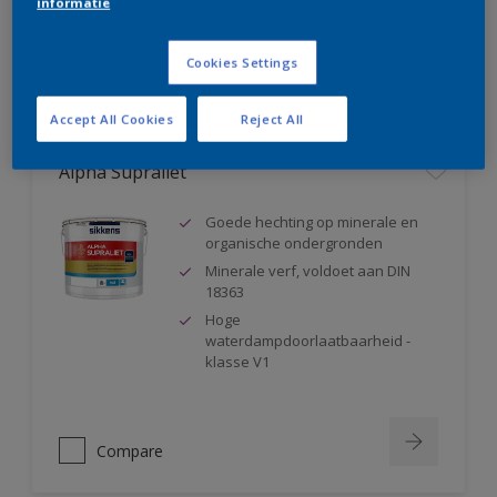
informatie
Compare
Cookies Settings
Accept All Cookies
Reject All
Alpha Supraliet
Goede hechting op minerale en
organische ondergronden
Minerale verf, voldoet aan DIN
18363
Hoge
waterdampdoorlaatbaarheid -
klasse V1
Compare