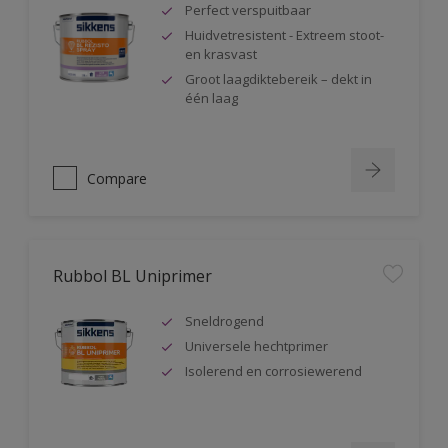
Perfect verspuitbaar
Huidvetresistent - Extreem stoot-
en krasvast
Groot laagdiktebereik – dekt in
één laag
Compare
Rubbol BL Uniprimer
Sneldrogend
Universele hechtprimer
Isolerend en corrosiewerend