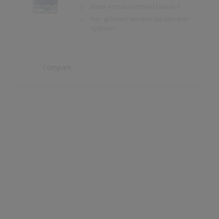
Compare
Cetol BL Opaque
Goede permanente elasticiteit
Accentueert de hout- en
nerfstructuur
Dekkend, ideaal voor houtwerk in
verschillende houtsoorten
Compare