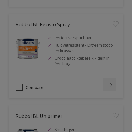
Rubbol BL Rezisto Spray
Perfect verspuitbaar
Huidvetresistent - Extreem stoot-
en krasvast
Groot laagdiktebereik – dekt in
één laag
Compare
Rubbol BL Uniprimer
Sneldrogend