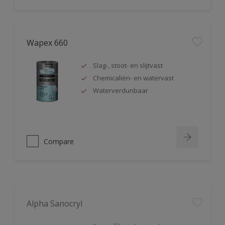
Wapex 660
Slag-, stoot- en slijtvast
Chemicaliën- en watervast
Waterverdunbaar
Compare
Alpha Sanocryl
De verffilm is bestand tegen
bacteriën