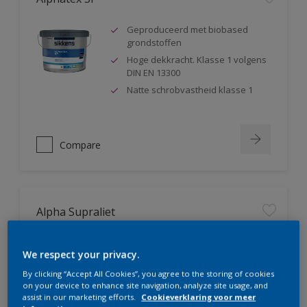
Geproduceerd met biobased
grondstoffen
Hoge dekkracht. Klasse 1 volgens
DIN EN 13300
Natte schrobvastheid klasse 1
Compare
Alpha Supraliet
Goede hechting op minerale en
We respect your privacy.
organische ondergronden
Minerale verf, voldoet aan DIN
By clicking “Accept All Cookies”, you agree to the storing of cookies
18363
on your device to enhance site navigation, analyze site usage, and
assist in our marketing efforts.
Cookieverklaring voor meer
Hoge