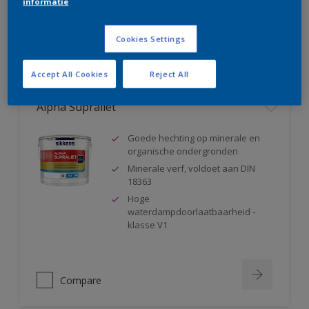
informatie
Compare
Cookies Settings
Accept All Cookies
Reject All
Alpha Supraliet
Goede hechting op minerale en
organische ondergronden
Minerale verf, voldoet aan DIN
18363
Hoge
waterdampdoorlaatbaarheid -
klasse V1
Compare