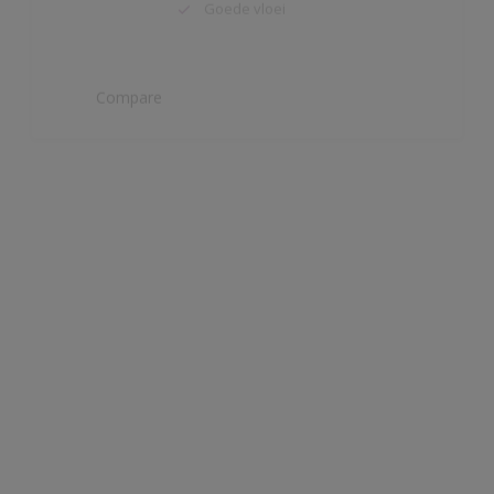
Compare
Rubbol EPS
Één-pot-systeem; primer en lak in
1 product
Hoge dekkracht
Vochtregulerend
Compare
Wapex 660