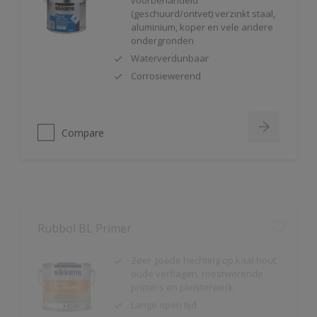
aluminium, koper en vele andere
ondergronden
Waterverdunbaar
Corrosiewerend
Compare
Rubbol BL Primer
Zeer goede hechting op kaal hout,
oude verflagen, roestwerende
primers en pleisterwerk
Lange open tijd
Goede vloei