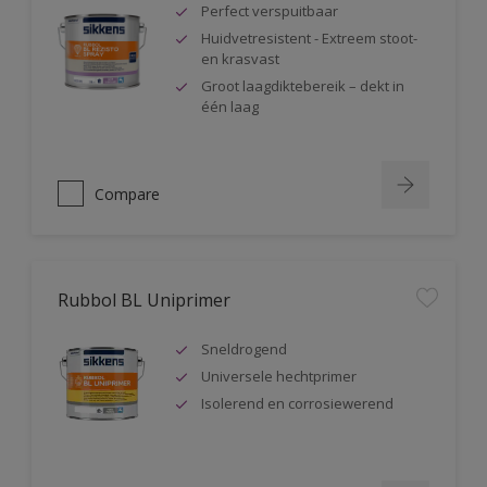
Perfect verspuitbaar
Huidvetresistent - Extreem stoot-
en krasvast
Groot laagdiktebereik – dekt in
één laag
Compare
Rubbol BL Uniprimer
Sneldrogend
Universele hechtprimer
Isolerend en corrosiewerend