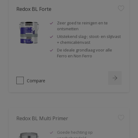
Redox BL Forte
Zeer goed te reinigen en te
ontsmetten
Uitstekend slag-; stoot- en slijtvast
+ chemicaliënvast
De ideale grondlaag voor alle
Ferro en Non Ferro
Compare
Redox BL Multi Primer
Goede hechting op
voorbehandeld
(geschuurd/ontvet) verzinkt staal,