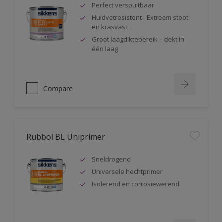
Perfect verspuitbaar
Huidvetresistent - Extreem stoot-
en krasvast
Groot laagdiktebereik – dekt in
één laag
Compare
Rubbol BL Uniprimer
Sneldrogend
Universele hechtprimer
Isolerend en corrosiewerend