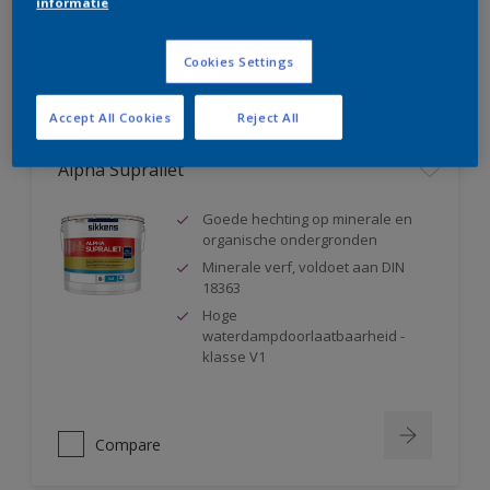
informatie
Compare
Cookies Settings
Accept All Cookies
Reject All
Alpha Supraliet
Goede hechting op minerale en
organische ondergronden
Minerale verf, voldoet aan DIN
18363
Hoge
waterdampdoorlaatbaarheid -
klasse V1
Compare