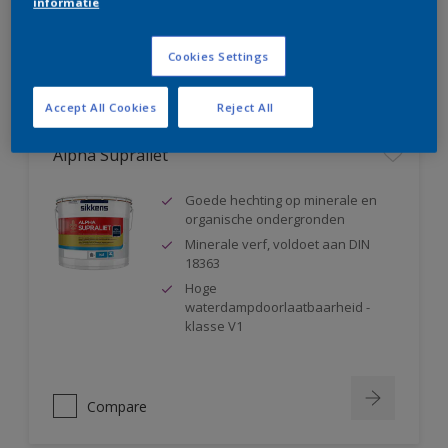
informatie
Compare
Cookies Settings
Accept All Cookies
Reject All
Alpha Supraliet
Goede hechting op minerale en
organische ondergronden
Minerale verf, voldoet aan DIN
18363
Hoge
waterdampdoorlaatbaarheid -
klasse V1
Compare