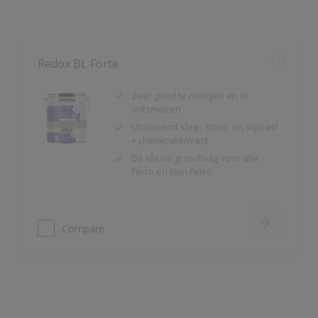
Redox BL Forte
Zeer goed te reinigen en te
ontsmetten
Uitstekend slag-; stoot- en slijtvast
+ chemicaliënvast
De ideale grondlaag voor alle
Ferro en Non Ferro
Compare
Redox BL Multi Primer
Goede hechting op
voorbehandeld
(geschuurd/ontvet) verzinkt staal,