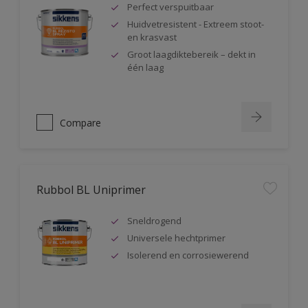
Perfect verspuitbaar
Huidvetresistent - Extreem stoot-
en krasvast
Groot laagdiktebereik – dekt in
één laag
Compare
Rubbol BL Uniprimer
Sneldrogend
Universele hechtprimer
Isolerend en corrosiewerend