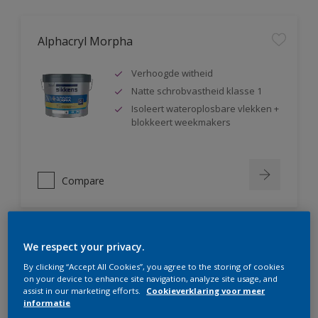
Alphacryl Morpha
Verhoogde witheid
Natte schrobvastheid klasse 1
Isoleert wateroplosbare vlekken +
blokkeert weekmakers
Compare
We respect your privacy.
Alphacryl Perlino
By clicking “Accept All Cookies”, you agree to the storing of cookies
on your device to enhance site navigation, analyze site usage, and
Natte schrobvastheid klasse 1 +
assist in our marketing efforts.
Cookieverklaring voor meer
glanst niet op
informatie
Isoleert wateroplosbare vlekken +