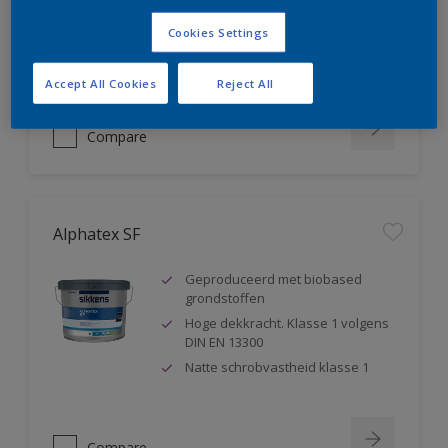
blokkeert weekmakers
Cookies Settings
Geschikt voor sanitaire ruimtes ,
badkamers,...
Accept All Cookies
Reject All
Compare
Alphatex SF
Geproduceerd met biobased
grondstoffen
Hoge dekkracht. Klasse 1 volgens
DIN EN 13300
Natte schrobvastheid klasse 1
Compare