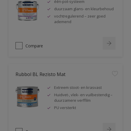
één-pot-systeem
duurzaam glans- en kleurbehoud
vochtregulerend – zeer goed
ademend
Compare
Rubbol BL Rezisto Mat
Extreem stoot- en krasvast
Huidvet-, vlek- en vuilbestendig –
duurzamere verffilm
PU versterkt