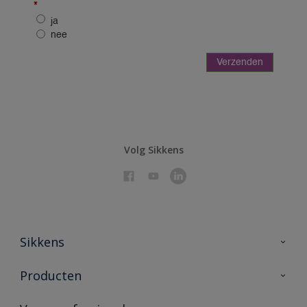
Volg Sikkens
Sikkens
Over Sikkens
Producten
AkzoNobel 🔗
Producten voor binnen