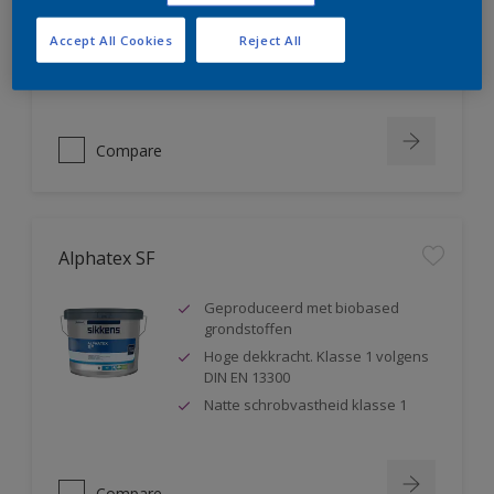
blokkeert weekmakers
Geschikt voor sanitaire ruimtes ,
Accept All Cookies
Reject All
badkamers,...
Compare
Alphatex SF
Geproduceerd met biobased
grondstoffen
Hoge dekkracht. Klasse 1 volgens
DIN EN 13300
Natte schrobvastheid klasse 1
Compare