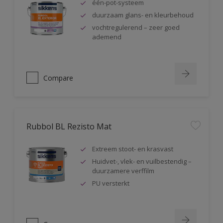
één-pot-systeem
duurzaam glans- en kleurbehoud
vochtregulerend – zeer goed
ademend
Compare
Rubbol BL Rezisto Mat
Extreem stoot- en krasvast
Huidvet-, vlek- en vuilbestendig –
duurzamere verffilm
PU versterkt