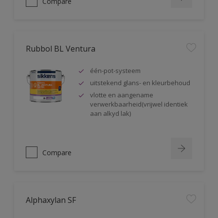
Compare
Rubbol BL Ventura
één-pot-systeem
uitstekend glans- en kleurbehoud
vlotte en aangename
verwerkbaarheid(vrijwel identiek
aan alkyd lak)
Compare
Alphaxylan SF