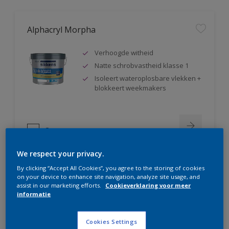
Alphacryl Morpha
Verhoogde witheid
Natte schrobvastheid klasse 1
Isoleert wateroplosbare vlekken +
blokkeert weekmakers
Compare
We respect your privacy.
By clicking “Accept All Cookies”, you agree to the storing of cookies
on your device to enhance site navigation, analyze site usage, and
Alphacryl Perlino
assist in our marketing efforts.
Cookieverklaring voor meer
informatie
Natte schrobvastheid klasse 1 +
glanst niet op
Cookies Settings
Isoleert wateroplosbare vlekken +