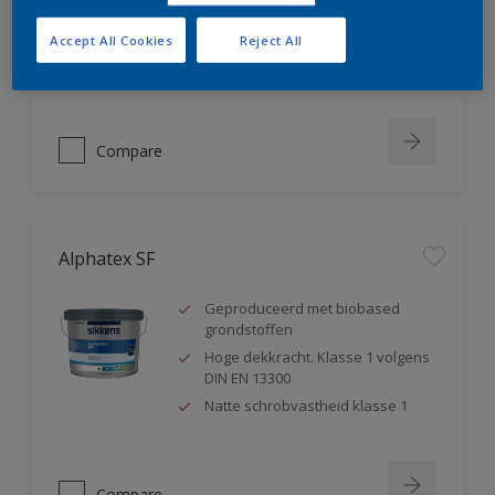
blokkeert weekmakers
Geschikt voor sanitaire ruimtes ,
Accept All Cookies
Reject All
badkamers,...
Compare
Alphatex SF
Geproduceerd met biobased
grondstoffen
Hoge dekkracht. Klasse 1 volgens
DIN EN 13300
Natte schrobvastheid klasse 1
Compare