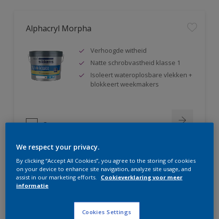
Alphacryl Morpha
Verhoogde witheid
Natte schrobvastheid klasse 1
Isoleert wateroplosbare vlekken +
blokkeert weekmakers
Compare
We respect your privacy.
By clicking “Accept All Cookies”, you agree to the storing of cookies
on your device to enhance site navigation, analyze site usage, and
Alphacryl Perlino
assist in our marketing efforts.
Cookieverklaring voor meer
informatie
Natte schrobvastheid klasse 1 +
glanst niet op
Cookies Settings
Isoleert wateroplosbare vlekken +