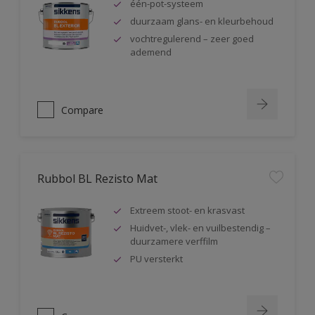
één-pot-systeem
duurzaam glans- en kleurbehoud
vochtregulerend – zeer goed
ademend
Compare
Rubbol BL Rezisto Mat
Extreem stoot- en krasvast
Huidvet-, vlek- en vuilbestendig –
duurzamere verffilm
PU versterkt