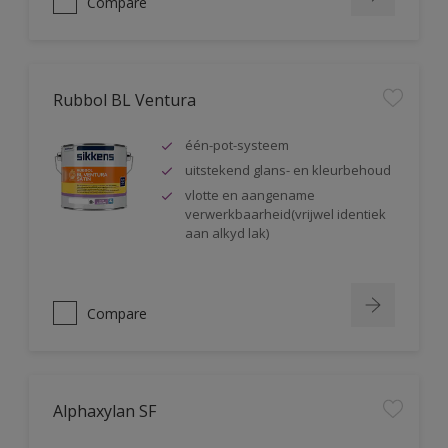
Compare
Rubbol BL Ventura
één-pot-systeem
uitstekend glans- en kleurbehoud
vlotte en aangename
verwerkbaarheid(vrijwel identiek
aan alkyd lak)
Compare
Alphaxylan SF