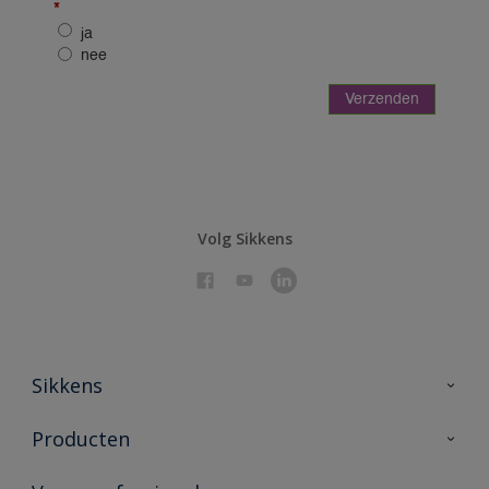
Volg Sikkens
Sikkens
Over Sikkens
Producten
AkzoNobel 🔗
Producten voor binnen