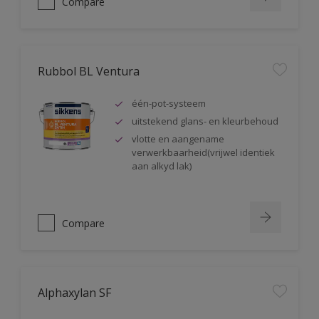
Compare
Rubbol BL Ventura
één-pot-systeem
uitstekend glans- en kleurbehoud
vlotte en aangename
verwerkbaarheid(vrijwel identiek
aan alkyd lak)
Compare
Alphaxylan SF