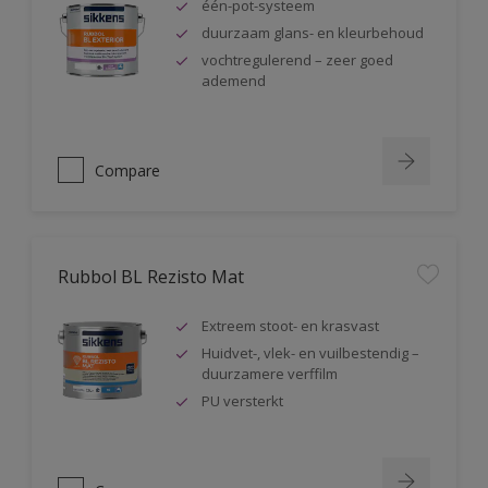
één-pot-systeem
duurzaam glans- en kleurbehoud
vochtregulerend – zeer goed
ademend
Compare
Rubbol BL Rezisto Mat
Extreem stoot- en krasvast
Huidvet-, vlek- en vuilbestendig –
duurzamere verffilm
PU versterkt