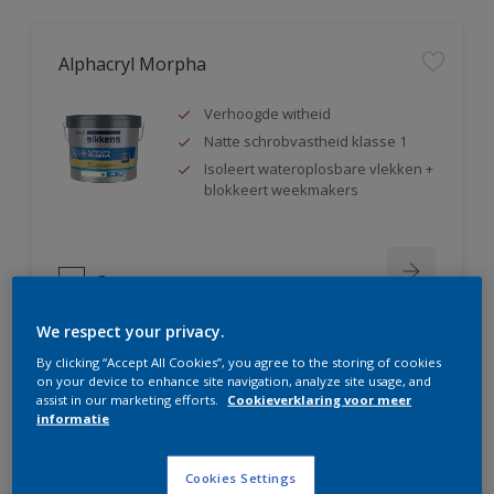
Alphacryl Morpha
Verhoogde witheid
Natte schrobvastheid klasse 1
Isoleert wateroplosbare vlekken +
blokkeert weekmakers
Compare
We respect your privacy.
By clicking “Accept All Cookies”, you agree to the storing of cookies
on your device to enhance site navigation, analyze site usage, and
Alphacryl Perlino
assist in our marketing efforts.
Cookieverklaring voor meer
informatie
Natte schrobvastheid klasse 1 +
glanst niet op
Cookies Settings
Isoleert wateroplosbare vlekken +