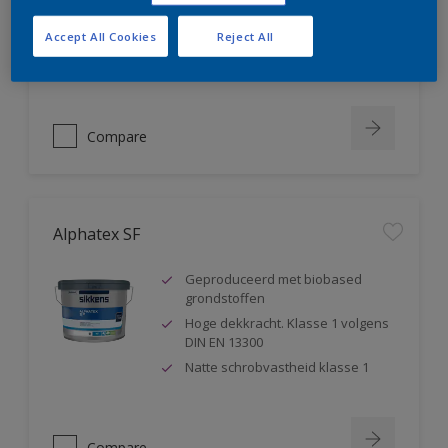
blokkeert weekmakers
Geschikt voor sanitaire ruimtes ,
Accept All Cookies
Reject All
badkamers,...
Compare
Alphatex SF
Geproduceerd met biobased
grondstoffen
Hoge dekkracht. Klasse 1 volgens
DIN EN 13300
Natte schrobvastheid klasse 1
Compare