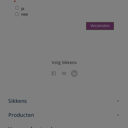
Volg Sikkens
Sikkens
Over Sikkens
Producten
AkzoNobel 🔗
Producten voor binnen