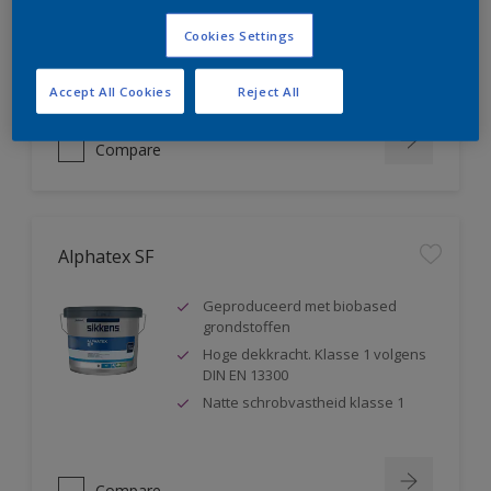
blokkeert weekmakers
Cookies Settings
Geschikt voor sanitaire ruimtes ,
badkamers,...
Accept All Cookies
Reject All
Compare
Alphatex SF
Geproduceerd met biobased
grondstoffen
Hoge dekkracht. Klasse 1 volgens
DIN EN 13300
Natte schrobvastheid klasse 1
Compare