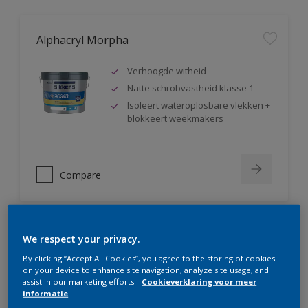
Alphacryl Morpha
Verhoogde witheid
Natte schrobvastheid klasse 1
Isoleert wateroplosbare vlekken +
blokkeert weekmakers
Compare
We respect your privacy.
Alphacryl Perlino
By clicking “Accept All Cookies”, you agree to the storing of cookies
on your device to enhance site navigation, analyze site usage, and
Natte schrobvastheid klasse 1 +
assist in our marketing efforts.
Cookieverklaring voor meer
glanst niet op
informatie
Isoleert wateroplosbare vlekken +