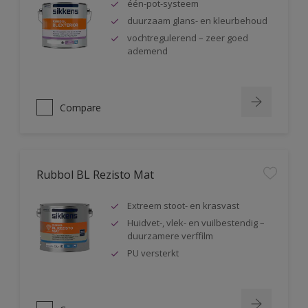
één-pot-systeem
duurzaam glans- en kleurbehoud
vochtregulerend – zeer goed
ademend
Compare
Rubbol BL Rezisto Mat
Extreem stoot- en krasvast
Huidvet-, vlek- en vuilbestendig –
duurzamere verffilm
PU versterkt