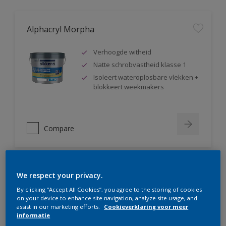
Alphacryl Morpha
Verhoogde witheid
Natte schrobvastheid klasse 1
Isoleert wateroplosbare vlekken +
blokkeert weekmakers
Compare
We respect your privacy.
Alphacryl Perlino
By clicking “Accept All Cookies”, you agree to the storing of cookies
on your device to enhance site navigation, analyze site usage, and
Natte schrobvastheid klasse 1 +
assist in our marketing efforts.
Cookieverklaring voor meer
glanst niet op
informatie
Isoleert wateroplosbare vlekken +