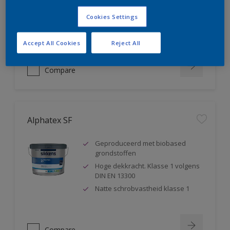
blokkeert weekmakers
Cookies Settings
Geschikt voor sanitaire ruimtes ,
badkamers,...
Accept All Cookies
Reject All
Compare
Alphatex SF
Geproduceerd met biobased
grondstoffen
Hoge dekkracht. Klasse 1 volgens
DIN EN 13300
Natte schrobvastheid klasse 1
Compare