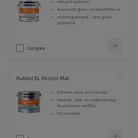
één-pot-systeem
duurzaam glans- en kleurbehoud
vochtregulerend – zeer goed
ademend
Compare
Rubbol BL Rezisto Mat
Extreem stoot- en krasvast
Huidvet-, vlek- en vuilbestendig –
duurzamere verffilm
PU versterkt