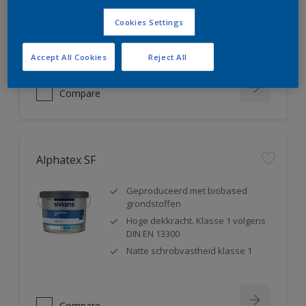
blokkeert weekmakers
Cookies Settings
Geschikt voor sanitaire ruimtes ,
badkamers,...
Accept All Cookies
Reject All
Compare
Alphatex SF
Geproduceerd met biobased
grondstoffen
Hoge dekkracht. Klasse 1 volgens
DIN EN 13300
Natte schrobvastheid klasse 1
Compare