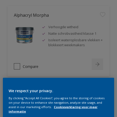
Alphacryl Morpha
Verhoogde witheid
Natte schrobvastheid klasse 1
Isoleert wateroplosbare vlekken +
blokkeert weekmakers
Compare
We respect your privacy.
Alphacryl Perlino
By clicking “Accept All Cookies”, you agree to the storing of cookies
on your device to enhance site navigation, analyze site usage, and
Natte schrobvastheid klasse 1 +
assist in our marketing efforts.
Cookieverklaring voor meer
glanst niet op
informatie
Isoleert wateroplosbare vlekken +