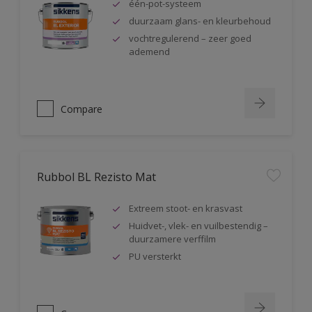
één-pot-systeem
duurzaam glans- en kleurbehoud
vochtregulerend – zeer goed
ademend
Compare
Rubbol BL Rezisto Mat
Extreem stoot- en krasvast
Huidvet-, vlek- en vuilbestendig –
duurzamere verffilm
PU versterkt