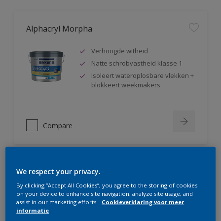
Alphacryl Morpha
Verhoogde witheid
Natte schrobvastheid klasse 1
Isoleert wateroplosbare vlekken +
blokkeert weekmakers
Compare
We respect your privacy.
Alphacryl Perlino
By clicking “Accept All Cookies”, you agree to the storing of cookies
on your device to enhance site navigation, analyze site usage, and
Natte schrobvastheid klasse 1 +
assist in our marketing efforts.
Cookieverklaring voor meer
glanst niet op
informatie
Isoleert wateroplosbare vlekken +