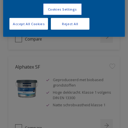
blokkeert weekmakers
Cookies Settings
Geschikt voor sanitaire ruimtes ,
badkamers,...
Accept All Cookies
Reject All
Compare
Alphatex SF
Geproduceerd met biobased
grondstoffen
Hoge dekkracht. Klasse 1 volgens
DIN EN 13300
Natte schrobvastheid klasse 1
Compare