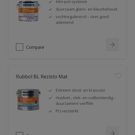
één-pot-systeem
duurzaam glans- en kleurbehoud
vochtregulerend – zeer goed
ademend
Compare
Rubbol BL Rezisto Mat
Extreem stoot- en krasvast
Huidvet-, vlek- en vuilbestendig –
duurzamere verffilm
PU versterkt