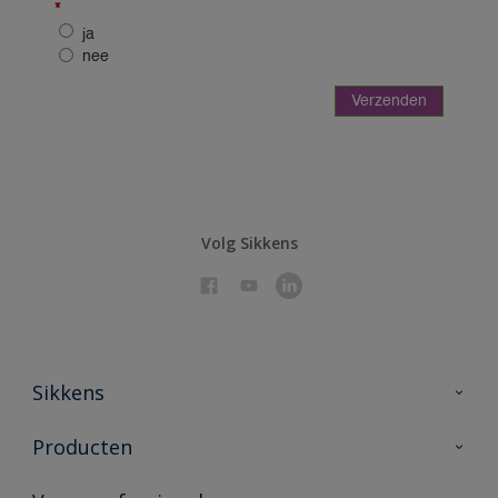
Volg Sikkens
Sikkens
Over Sikkens
Producten
AkzoNobel 🔗
Producten voor binnen