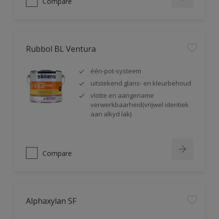
Compare
Rubbol BL Ventura
één-pot-systeem
uitstekend glans- en kleurbehoud
vlotte en aangename
verwerkbaarheid(vrijwel identiek
aan alkyd lak)
Compare
Alphaxylan SF