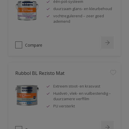
één-pot-systeem
duurzaam glans- en kleurbehoud
vochtregulerend – zeer goed
ademend
Compare
Rubbol BL Rezisto Mat
Extreem stoot- en krasvast
Huidvet-, vlek- en vuilbestendig –
duurzamere verffilm
PU versterkt