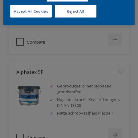
blokkeert weekmakers
Geschikt voor sanitaire ruimtes ,
Accept All Cookies
Reject All
badkamers,...
Compare
Alphatex SF
Geproduceerd met biobased
grondstoffen
Hoge dekkracht. Klasse 1 volgens
DIN EN 13300
Natte schrobvastheid klasse 1
Compare