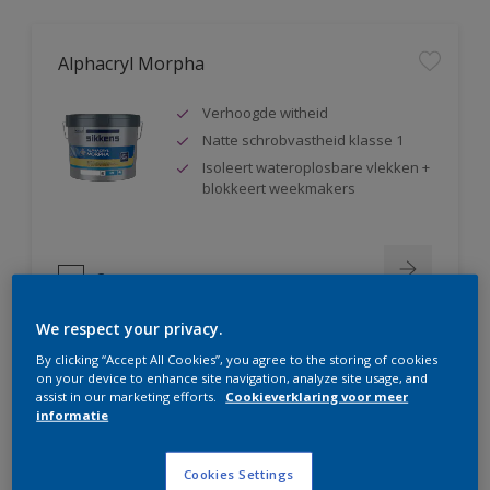
Alphacryl Morpha
Verhoogde witheid
Natte schrobvastheid klasse 1
Isoleert wateroplosbare vlekken +
blokkeert weekmakers
Compare
We respect your privacy.
By clicking “Accept All Cookies”, you agree to the storing of cookies
on your device to enhance site navigation, analyze site usage, and
Alphacryl Perlino
assist in our marketing efforts.
Cookieverklaring voor meer
informatie
Natte schrobvastheid klasse 1 +
glanst niet op
Cookies Settings
Isoleert wateroplosbare vlekken +