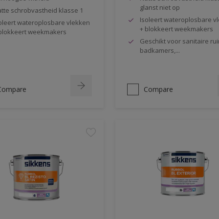
glanst niet op
tte schrobvastheid klasse 1
Isoleert wateroplosbare v
oleert wateroplosbare vlekken
+ blokkeert weekmakers
blokkeert weekmakers
Geschikt voor sanitaire rui
badkamers,...
Compare
Compare