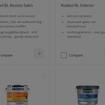
l BL Rezisto Satin
Rubbol BL Exterior
treem stoot- en krasvast
één-pot-systeem
idvet-, vlek- en vuilbestendig –
duurzaam glans- en
urzamere verffilm
kleurbehoud
ge laagdiktevrijheid – licht
vochtregulerend – zeer g
ixotroop – goede dekkracht
ademend
Compare
Compare