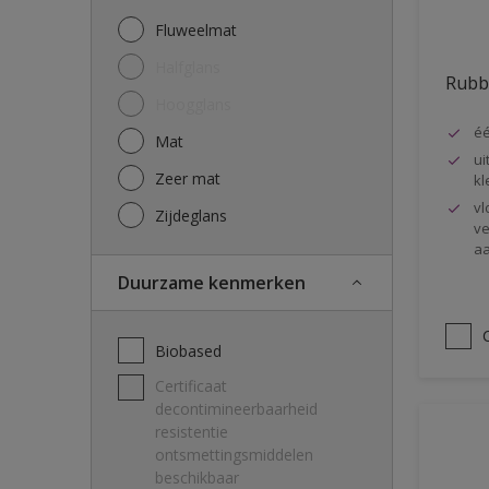
Former paintings- adherent
Fluweelmat
Gegalvaniseerd staal
Halfglans
Rubb
Gevel
Hoogglans
Gipskartonplaat, Gyproc
éé
Mat
ui
Glasvezelbekleding
Zeer mat
kl
Hout
vl
Zijdeglans
ve
Iron
aa
Koper
Duurzame kenmerken
Kunststoffen
Biobased
MDF
Certificaat
Metaal
decontimineerbaarheid
Metal Doors or Frames
resistentie
ontsmettingsmiddelen
Muren
beschikbaar