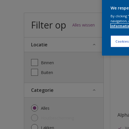
We respe
Wel
By clicking
Filter op
navigation, 
Alles wissen
informati
10
We heb
Cookies
Locatie
Binnen
Buiten
Categorie
Alles
Alph
Houtbescherming
Lakken
Ve