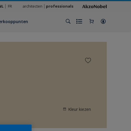
NL
FR
architecten
professionals
erkooppunten
Kleur kiezen