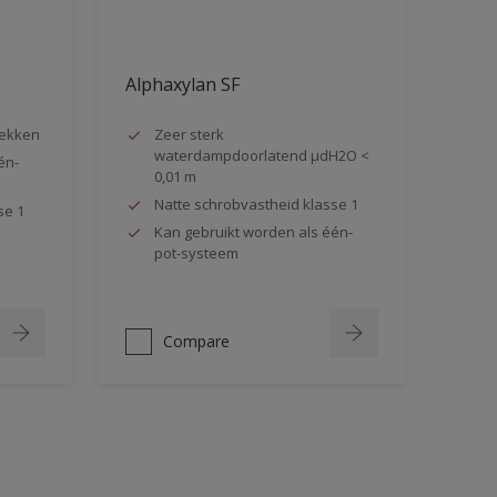
Alphaxylan SF
lekken
Zeer sterk
waterdampdoorlatend µdH2O <
én-
0,01 m
Natte schrobvastheid klasse 1
se 1
Kan gebruikt worden als één-
pot-systeem
Compare