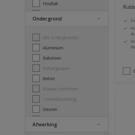
Houtlak
Rubbo
Hydrofobering
Ondergrond
Ex
Kleurloze bescherming
Hu
du
Metaalbescherming
Alle ondergronden
Ho
Non-ferro & PVC lak
th
Aluminium
Plafondverf
Baksteen
Primer
Behangpapier
Reinigingsmiddel ontvetter
Beton
Transparante beits
Blauwe hardsteen
Vernis
Cementbezetting
Vlekkencoating
Deuren
Deuromlijstingen
Afwerking
Ferrometaal