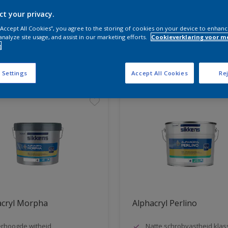
ct your privacy.
ke producten hebt u nodig?
 “Accept All Cookies”, you agree to the storing of cookies on your device to enhanc
analyze site usage, and assist in our marketing efforts.
Cookieverklaring voor m
e
ben resultaten voor u
 Settings
Accept All Cookies
Rej
acryl Morpha
Alphacryl Perlino
rhoogde witheid
Natte schrobvastheid klas