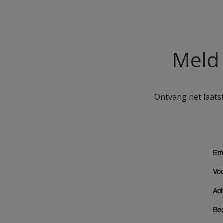
1
Niet onderhevig aan
opglanzen
Niet onderhevig aan
Meld 
vergeling
Ontvetter en reiniger
PU verstevigd
Ontvang het laatst
Reactie bij brand
SF (Solvent Free)
Siloxane Technology
Snelle droging
Solventvrij
Uitstekende bescherming
Uitstekende dekking