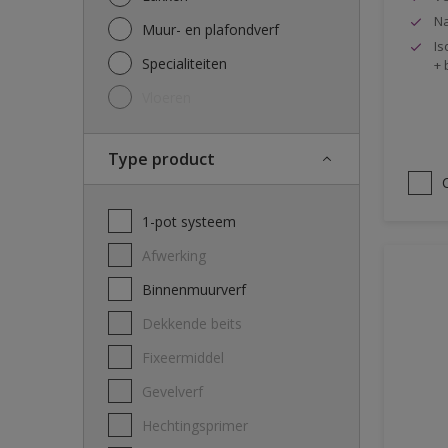
Na
Muur- en plafondverf
Is
Specialiteiten
+ 
Vloeren
Type product
1-pot systeem
Afwerking
Binnenmuurverf
Dekkende beits
Fixeermiddel
Gevelverf
Hechtingsprimer