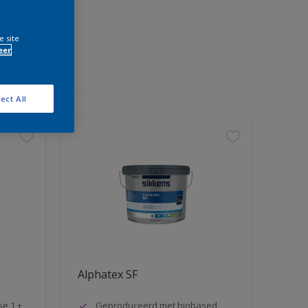
e site
eer
ect All
Alphatex SF
se 1 +
Geproduceerd met biobased