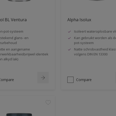
ol BL Ventura
Alpha Isolux
n-pot-systeem
Isoleert wateroplosbare v
tstekend glans- en
Kan gebruikt worden als é
eurbehoud
pot-systeem
otte en aangename
Natte schrobvastheid klas
rwerkbaarheid(vrijwel identiek
volgens DIN EN 13300
n alkyd lak)
Compare
Compare