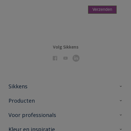
Volg Sikkens
Sikkens
Over Sikkens
Producten
AkzoNobel 🔗
Producten voor binnen
Voor professionals
Duurzaamheid
Producten voor buiten
Veelgestelde vragen
Sikkens Partners 🔗
Kleur en inspiratie
Vind je verkooppunt