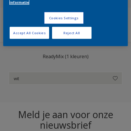
informatie
Cookies Settings
Filters
Accept All Cookies
Reject All
ReadyMix (1 kleuren)
wit
Meld je aan voor onze
nieuwsbrief