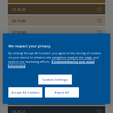
F3.28.38
G0.10.80
G7.03.86
P0.10.50
We respect your privacy.
By clicking “Accept All Cookies”, you agree to the storing of cookies
Q9.23.29
on your device to enhance site navigation, analyze site usage, and
assist in our marketing efforts.
Cookieverklaring voor meer
S0.09.30
informatie
RN.02.77
Cookies Settings
ON.01.87
Accept All Cookies
Reject All
T3.14.55
S9.20.21