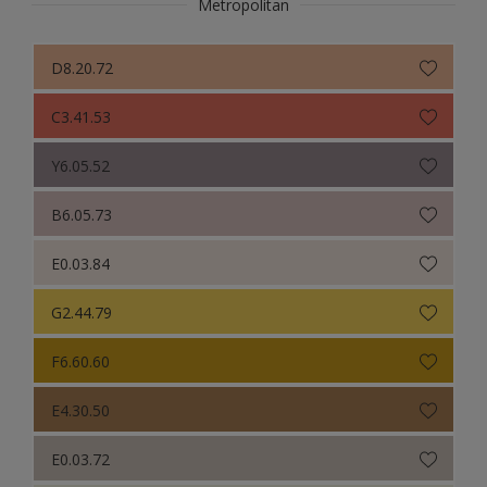
Metropolitan
D8.20.72
C3.41.53
Y6.05.52
B6.05.73
E0.03.84
G2.44.79
F6.60.60
E4.30.50
E0.03.72