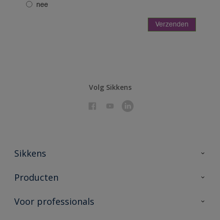
Volg Sikkens
Sikkens
Over Sikkens
Producten
AkzoNobel 🔗
Producten voor binnen
Voor professionals
Duurzaamheid
Producten voor buiten
Veelgestelde vragen