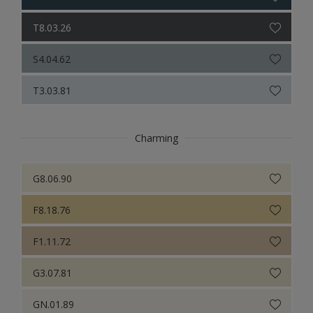
T8.03.26
S4.04.62
T3.03.81
Charming
G8.06.90
F8.18.76
F1.11.72
G3.07.81
GN.01.89