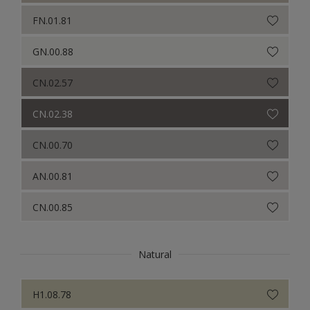
FN.01.81
GN.00.88
CN.02.57
CN.02.38
CN.00.70
AN.00.81
CN.00.85
Natural
H1.08.78