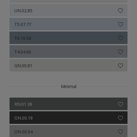
UN.02.85
T5.07.77
T0.10.50
T4.04.66
GN.00.81
Minimal
RN.01.38
ON.00.18
ON.00.64