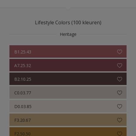
Sikkens Colour Futures 2024
Sikkens Colour Futures 2023
Lifestyle Colors (100 kleuren)
Sikkens Colour Futures 2022
Heritage
Sikkens Colour Futures 2021
Colour Futures 2019
B1.25.43
Lifestyle Colors Bohemian
A7.25.32
Lifestyle Colors
B2.10.25
Color Selection Whites
C0.03.77
Color Selection Greys
D0.03.85
Sikkens ACC to RAL
F3.20.67
Cetol Colours
F2.50.50