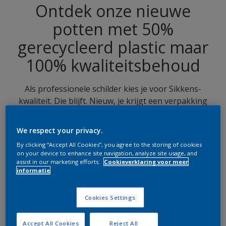
Ontdek onze nieuwe
potten met 50%
gerecycleerd plastic maar
100% kwaliteitsbehoud
Als professionele schilder kies je voor Sikkens-
kwaliteit. Die blijft. Nieuw, je krijgt een verpakking
gemaakt met minstens 50% gerecycleerd plastic.
Een bewuste keuze van Sikkens om de ecologische
We respect your privacy.
voetafdruk te verminderen. Onderweg naar een
By clicking “Accept All Cookies”, you agree to the storing of cookies
duurzamere wereld voor jou, ons en de volgende
on your device to enhance site navigation, analyze site usage, and
generaties. Zet samen met ons deze stap naar de
assist in our marketing efforts.
Cookieverklaring voor meer
informatie
toekomst.
Cookies Settings
Accept All Cookies
Reject All