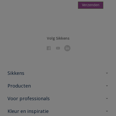
Volg Sikkens
Sikkens
Over Sikkens
Producten
AkzoNobel 🔗
Producten voor binnen
Voor professionals
Duurzaamheid
Producten voor buiten
Veelgestelde vragen
Sikkens Partners 🔗
Kleur en inspiratie
Vind je verkooppunt
Contact