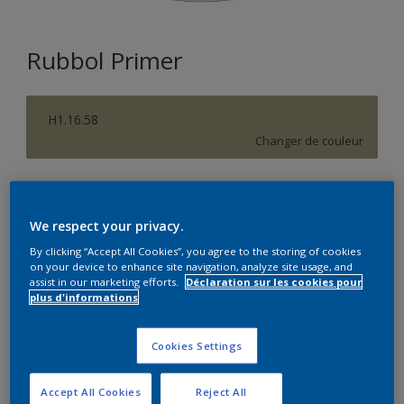
Rubbol Primer
H1.16.58
Changer de couleur
Taille de l’emballage
1 L
2.5 L
We respect your privacy.
By clicking “Accept All Cookies”, you agree to the storing of cookies
on your device to enhance site navigation, analyze site usage, and
Quantité
Calculateur de peinture
assist in our marketing efforts.
Déclaration sur les cookies pour
plus d'informations
Calculer
Cookies Settings
Ce produit n'est pas destiné à la vente en ligne et ne
peut être acheté que dans des magasins sélectionnés.
Accept All Cookies
Reject All