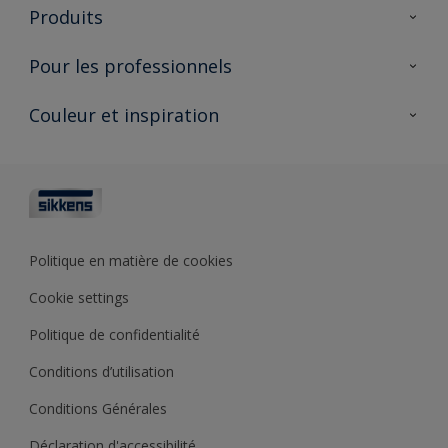
À propos de Sikkens
Produits
AkzoNobel 🔗
Produits pour l’intérieur
Pour les professionnels
Durabilité
Produits pour l’extérieur
Questions fréquentes
Partenaires Sikkens 🔗
Couleur et inspiration
Trouver un point de vente
Contact
Conseils & services
Fiches techniques
Couleurs
Sikkens academy
Testeurs de couleur
Architectes
Collections de couleurs
Polyfilla Pro 🔗
Couleur de l’année
Politique en matière de cookies
Outils de couleur
Cookie settings
Base de connaissances
Politique de confidentialité
Conditions d’utilisation
Conditions Générales
Déclaration d'accessibilité