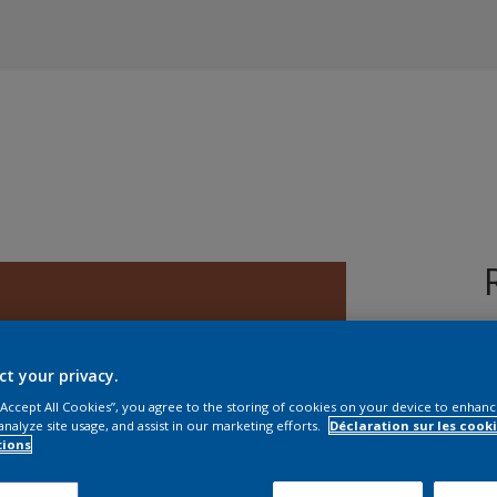
ct your privacy.
 “Accept All Cookies”, you agree to the storing of cookies on your device to enhanc
analyze site usage, and assist in our marketing efforts.
Déclaration sur les cooki
T
tions