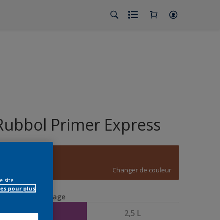
Rubbol Primer Express
D1.43.36
Changer de couleur
e site
es pour plus
aille de l’emballage
1 L
2,5 L