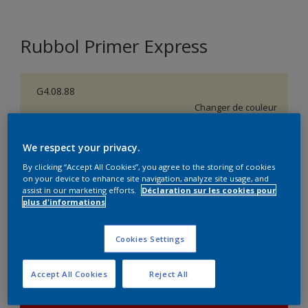
Rubbol Primer Express
G4.08.88
Changer de couleur
Taille de l’emballage
We respect your privacy.
1 L
2,5 L
By clicking “Accept All Cookies”, you agree to the storing of cookies
on your device to enhance site navigation, analyze site usage, and
assist in our marketing efforts.
Déclaration sur les cookies pour
plus d'informations
Quantité
Calculateur de peinture
Calculer
Cookies Settings
Accept All Cookies
Reject All
Ce produit n'est pas destiné à la vente en ligne et ne
peut être acheté que dans des magasins sélectionnés.