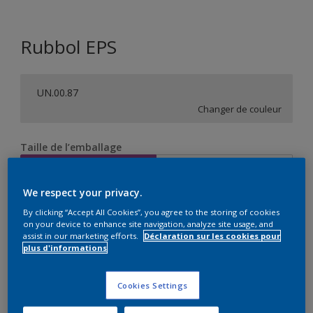
Rubbol EPS
UN.00.87
Changer de couleur
Taille de l’emballage
1 L
2,5 L
We respect your privacy.
Quantité
Calculateur de peinture
By clicking “Accept All Cookies”, you agree to the storing of cookies
on your device to enhance site navigation, analyze site usage, and
Calculer
assist in our marketing efforts.
Déclaration sur les cookies pour
plus d'informations
Cookies Settings
Ce produit n'est pas destiné à la vente en ligne et ne
peut être acheté que dans des magasins sélectionnés.