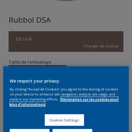
Rubbol DSA
D8.14.39
Changer de couleur
Taille de l’emballage
1 L
2,5 L
We respect your privacy.
Quantité
Calculateur de peinture
By clicking “Accept All Cookies”, you agree to the storing of cookies
on your device to enhance site navigation, analyze site usage, and
Calculer
assist in our marketing efforts.
Déclaration sur les cookies pour
plus d'informations
Cookies Settings
Ce produit n'est pas destiné à la vente en ligne et ne
peut être acheté que dans des magasins sélectionnés.