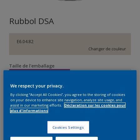
Rubbol DSA
E6.04.82
Changer de couleur
Taille de l’emballage
1 L
2,5 L
We respect your privacy.
Quantité
Calculateur de peinture
By clicking “Accept All Cookies”, you agree to the storing of cookies
on your device to enhance site navigation, analyze site usage, and
Calculer
assist in our marketing efforts.
Déclaration sur les cookies pour
plus d'informations
Cookies Settings
Ce produit n'est pas destiné à la vente en ligne et ne
peut être acheté que dans des magasins sélectionnés.