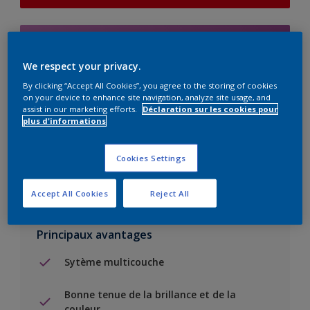
Add to Shopping list
We respect your privacy.
Trouver un magasin
By clicking “Accept All Cookies”, you agree to the storing of cookies
on your device to enhance site navigation, analyze site usage, and
assist in our marketing efforts.
Déclaration sur les cookies pour
plus d'informations
Ajouter au projet
Voir la couleur dans votre application de visualisation
Cookies Settings
Accept All Cookies
Reject All
Principaux avantages
Sytème multicouche
Bonne tenue de la brillance et de la
couleur