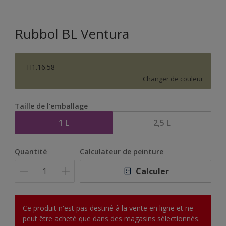
Rubbol BL Ventura
H1.16.58
Changer de couleur
Taille de l’emballage
1 L
2,5 L
Quantité
Calculateur de peinture
Calculer
Ce produit n'est pas destiné à la vente en ligne et ne
peut être acheté que dans des magasins sélectionnés.