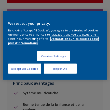
Add to Shopping list
We respect your privacy.
Trouver un magasin
By clicking “Accept All Cookies”, you agree to the storing of cookies
on your device to enhance site navigation, analyze site usage, and
assist in our marketing efforts.
Déclaration sur les cookies pour
plus d'informations
Ajouter au projet
Voir la couleur dans votre application de visualisation
Cookies Settings
Accept All Cookies
Reject All
Principaux avantages
Sytème multicouche
Bonne tenue de la brillance et de la
couleur