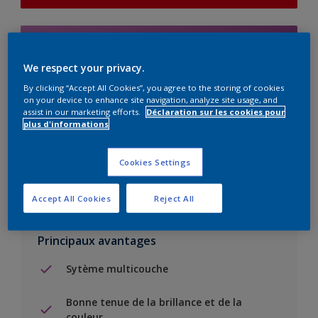
Add to Shopping list
We respect your privacy.
Trouver un magasin
By clicking “Accept All Cookies”, you agree to the storing of cookies
on your device to enhance site navigation, analyze site usage, and
assist in our marketing efforts.
Déclaration sur les cookies pour
plus d'informations
Ajouter au projet
Voir la couleur dans votre application de visualisation
Cookies Settings
Accept All Cookies
Reject All
Principaux avantages
Sytème multicouche
Bonne tenue de la brillance et de la
couleur