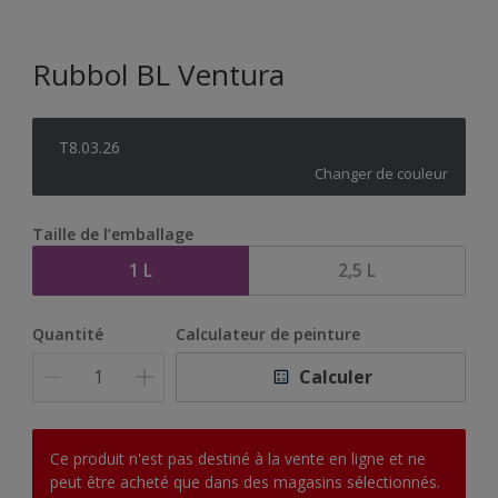
Rubbol BL Ventura
T8.03.26
Changer de couleur
Taille de l’emballage
1 L
2,5 L
Quantité
Calculateur de peinture
Calculer
Ce produit n'est pas destiné à la vente en ligne et ne
peut être acheté que dans des magasins sélectionnés.