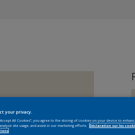
ct your privacy.
T
 “Accept All Cookies”, you agree to the storing of cookies on your device to enhanc
analyze site usage, and assist in our marketing efforts.
Déclaration sur les cooki
tions