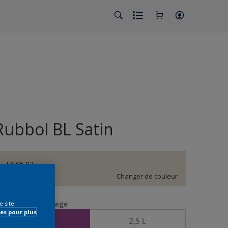
Rubbol BL Satin
F6.05.83
Changer de couleur
aille de l’emballage
e site
es pour plus
1 L
2,5 L