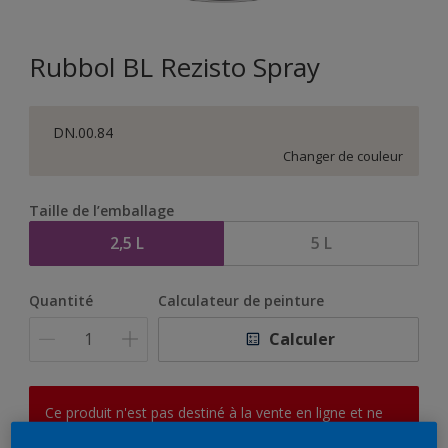
Rubbol BL Rezisto Spray
DN.00.84
Changer de couleur
Taille de l’emballage
2,5 L
5 L
Quantité
Calculateur de peinture
Calculer
Ce produit n'est pas destiné à la vente en ligne et ne
peut être acheté que dans des magasins sélectionnés.