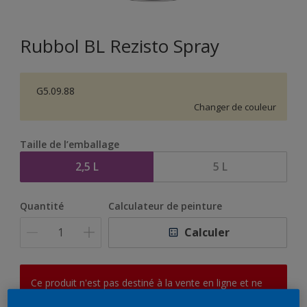
Rubbol BL Rezisto Spray
G5.09.88
Changer de couleur
Taille de l’emballage
2,5 L
5 L
Quantité
Calculateur de peinture
Calculer
Ce produit n'est pas destiné à la vente en ligne et ne
peut être acheté que dans des magasins sélectionnés.