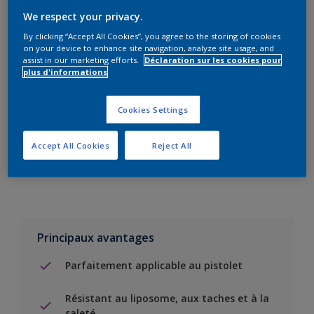
We respect your privacy.
By clicking “Accept All Cookies”, you agree to the storing of cookies
Add to Shopping list
on your device to enhance site navigation, analyze site usage, and
assist in our marketing efforts.
Déclaration sur les cookies pour
plus d'informations
Trouver un magasin
Cookies Settings
Ajouter au projet
Accept All Cookies
Reject All
Voir la couleur dans votre application de visualisation
Principaux avantages
Parfaitement applicable au pistolet
Résistant au liposome, aux taches et à la
saleté