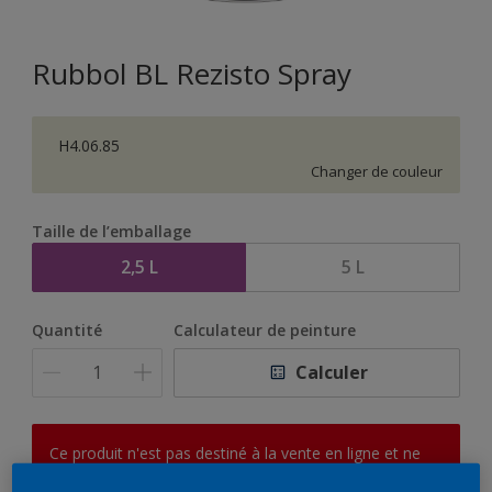
Rubbol BL Rezisto Spray
H4.06.85
Changer de couleur
Taille de l’emballage
2,5 L
5 L
Quantité
Calculateur de peinture
Calculer
Ce produit n'est pas destiné à la vente en ligne et ne
peut être acheté que dans des magasins sélectionnés.