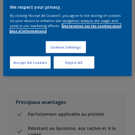
We respect your privacy.
By clicking “Accept All Cookies”, you agree to the storing of cookies
Add to Shopping list
on your device to enhance site navigation, analyze site usage, and
assist in our marketing efforts.
Déclaration sur les cookies pour
plus d'informations
Trouver un magasin
Cookies Settings
Ajouter au projet
Accept All Cookies
Reject All
Voir la couleur dans votre application de visualisation
Principaux avantages
Parfaitement applicable au pistolet
Résistant au liposome, aux taches et à la
saleté