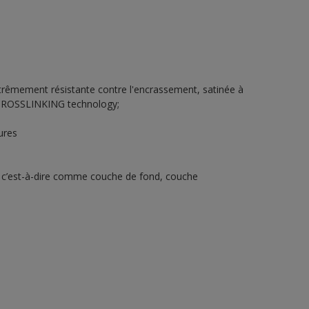
xtrêmement résistante contre l'encrassement, satinée à
c CROSSLINKING technology;
ures
 c’est-à-dire comme couche de fond, couche