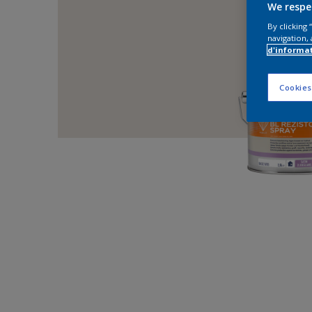
We respe
By clicking
navigation, 
d'informa
Cookies