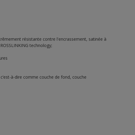
xtrêmement résistante contre l'encrassement, satinée à
c CROSSLINKING technology;
ures
 c’est-à-dire comme couche de fond, couche