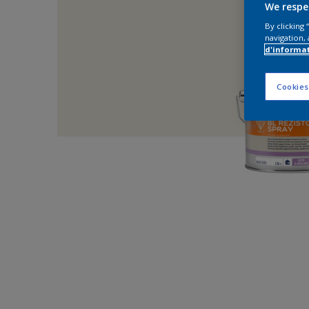
We respe
By clicking
navigation, 
d'informa
Cookies