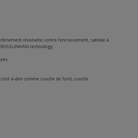
xtrêmement résistante contre l'encrassement, satinée à
c CROSSLINKING technology;
ures
 c’est-à-dire comme couche de fond, couche