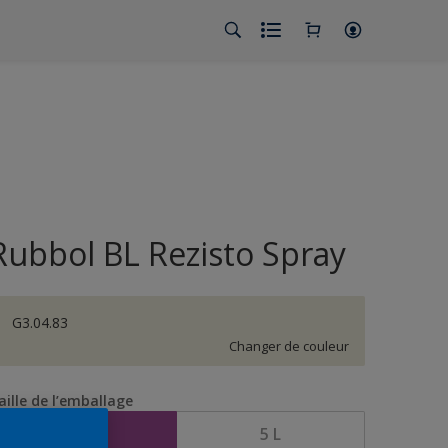
Rubbol BL Rezisto Spray
G3.04.83
Changer de couleur
aille de l’emballage
2,5 L
5 L