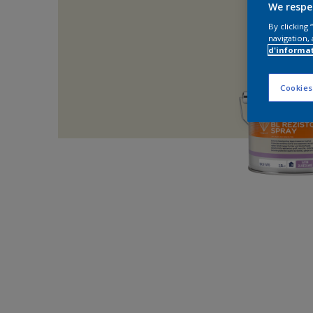
We respe
By clicking
navigation, 
d'informa
Cookies