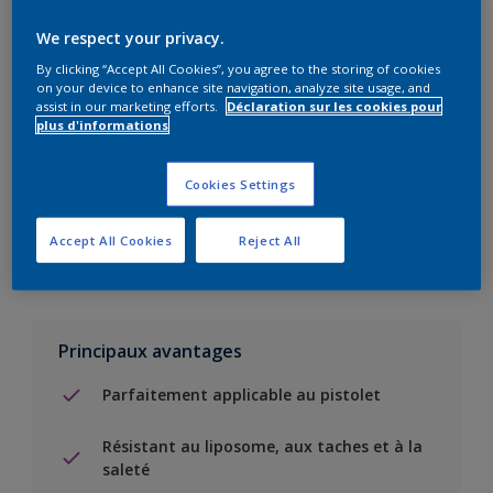
We respect your privacy.
Add to Shopping list
By clicking “Accept All Cookies”, you agree to the storing of cookies
on your device to enhance site navigation, analyze site usage, and
Trouver un magasin
assist in our marketing efforts.
Déclaration sur les cookies pour
plus d'informations
Ajouter au projet
Cookies Settings
Voir la couleur dans votre application de visualisation
Accept All Cookies
Reject All
Principaux avantages
Parfaitement applicable au pistolet
Résistant au liposome, aux taches et à la
saleté