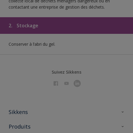
collecte local de déchets ménagers dangereux ou en
contactant une entreprise de gestion des déchets.
2.
Stockage
Conserver à l’abri du gel.
Suivez Sikkens
Sikkens
À propos de Sikkens
Produits
AkzoNobel 🔗