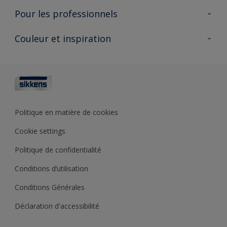
Produits pour l’intérieur
Pour les professionnels
Durabilité
Produits pour l’extérieur
Questions fréquentes
Partenaires Sikkens 🔗
Couleur et inspiration
Trouver un point de vente
Contact
Conseils & services
Fiches techniques
Couleurs
Sikkens academy
Testeurs de couleur
Architectes
Collections de couleurs
Polyfilla Pro 🔗
Couleur de l’année
Politique en matière de cookies
Outils de couleur
Cookie settings
Base de connaissances
Politique de confidentialité
Conditions d’utilisation
Conditions Générales
Déclaration d'accessibilité