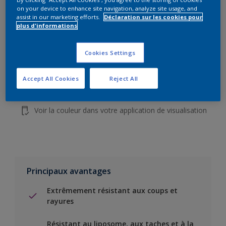
on your device to enhance site navigation, analyze site usage, and
assist in our marketing efforts.
Déclaration sur les cookies pour
plus d'informations
Add to Shopping list
Cookies Settings
Trouver un magasin
Accept All Cookies
Reject All
Ajouter au projet
Voir la couleur dans votre application de visualisation
Principaux avantages
Extrêmement résistant aux coups et
rayures
Résistant au liposome, aux taches et à la