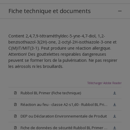
Fiche technique et documents
Contient 2,4,7,9-tétraméthyldec-5-yne-4,7-diol, 1,2-
benzisothiazol-3(2H)-one, 2-octyl-2H-isothiazole-3-one et
C(M)IT/MIT(3-1). Peut produire une réaction allergique.
Attention! Des gouttelettes respirables dangereuses
peuvent se former lors de la pulvérisation. Ne pas respirer
les aérosols ni les brouillards.
Télécharger Adobe Reader
Rubbol BL Primer (Fiche technique)
Réaction au feu - classe A2-s1,d0 - Rubbol BL Primer
DEP ou Déclaration Environnementale de Produit
Fiche de données de sécurité Rubbol BL Primer W05 (SDS)