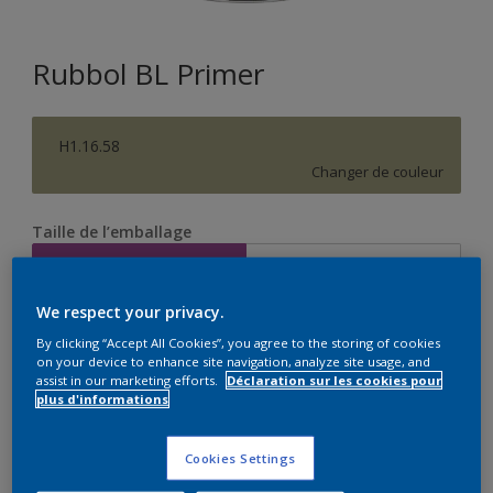
Rubbol BL Primer
H1.16.58
Changer de couleur
Taille de l’emballage
1 L
2,5 L
We respect your privacy.
Quantité
Calculateur de peinture
By clicking “Accept All Cookies”, you agree to the storing of cookies
on your device to enhance site navigation, analyze site usage, and
Calculer
assist in our marketing efforts.
Déclaration sur les cookies pour
plus d'informations
Ce produit n'est pas destiné à la vente en ligne et ne
Cookies Settings
peut être acheté que dans des magasins sélectionnés.