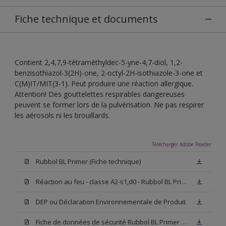
Fiche technique et documents
Contient 2,4,7,9-tétraméthyldec-5-yne-4,7-diol, 1,2-
benzisothiazol-3(2H)-one, 2-octyl-2H-isothiazole-3-one et
C(M)IT/MIT(3-1). Peut produire une réaction allergique.
Attention! Des gouttelettes respirables dangereuses
peuvent se former lors de la pulvérisation. Ne pas respirer
les aérosols ni les brouillards.
Télécharger Adobe Reader
Rubbol BL Primer (Fiche technique)
Réaction au feu - classe A2-s1,d0 - Rubbol BL Primer
DEP ou Déclaration Environnementale de Produit
Fiche de données de sécurité Rubbol BL Primer W05 (SDS)