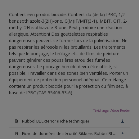
Contient een produit biocide. Contient du (de la) IPBC, 1,2-
benzisothiazole-3(2H)-one, C(M)IT/MIT(3-1), MBIT, OIT, 2-
méthyl-2H-isothiazole-3-one. Peut produire une réaction
allergique. Attention! Des gouttelettes respirables
dangereuses peuvent se former lors de la pulvérisation. Ne
pas respirer les aérosols ni les brouillards. Les traitements
tels que le ponçage, le brûlage etc. de films de peinture
peuvent générer des poussières et/ou des fumées
dangereuses. Le ponçage humide devra être utilisé, si
possible. Travailler dans des zones bien ventilées. Porter un
équipement de protection personnel adéquat. Ce mélange
contient un produit biocide pour la protection du film sec, à
base de IPBC (CAS 55406-53-6).
Télécharger Adobe Reader
Rubbol BL Exterior (Fiche technique)
Fiche de données de sécurité Sikkens Rubbol BL Exterior W05 (PDF)