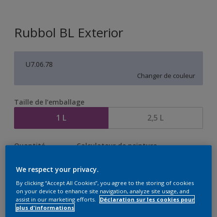
Rubbol BL Exterior
U7.06.78
Changer de couleur
Taille de l’emballage
1 L
2,5 L
Quantité
Calculateur de peinture
Calculer
We respect your privacy.
By clicking “Accept All Cookies”, you agree to the storing of cookies
on your device to enhance site navigation, analyze site usage, and
Ce produit n'est pas destiné à la vente en ligne et ne
assist in our marketing efforts.
Déclaration sur les cookies pour
plus d'informations
peut être acheté que dans des magasins sélectionnés.