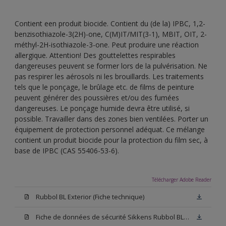
Contient een produit biocide. Contient du (de la) IPBC, 1,2-
benzisothiazole-3(2H)-one, C(M)IT/MIT(3-1), MBIT, OIT, 2-
méthyl-2H-isothiazole-3-one. Peut produire une réaction
allergique. Attention! Des gouttelettes respirables
dangereuses peuvent se former lors de la pulvérisation. Ne
pas respirer les aérosols ni les brouillards. Les traitements
tels que le ponçage, le brûlage etc. de films de peinture
peuvent générer des poussières et/ou des fumées
dangereuses. Le ponçage humide devra être utilisé, si
possible. Travailler dans des zones bien ventilées. Porter un
équipement de protection personnel adéquat. Ce mélange
contient un produit biocide pour la protection du film sec, à
base de IPBC (CAS 55406-53-6).
Télécharger Adobe Reader
Rubbol BL Exterior (Fiche technique)
Fiche de données de sécurité Sikkens Rubbol BL Exterior W05 (PDF)