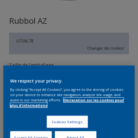
Rubbol AZ
U7.06.78
Changer de couleur
Taille de l’emballage
1 L
2,5 L
We respect your privacy.
By clicking “Accept All Cookies”, you agree to the storing of cookies
Quantité
Calculateur de peinture
on your device to enhance site navigation, analyze site usage, and
assist in our marketing efforts.
Déclaration sur les cookies pour
Calculer
plus d'informations
Cookies Settings
Ce produit n'est pas destiné à la vente en ligne et ne
peut être acheté que dans des magasins sélectionnés.
Accept All Cookies
Reject All