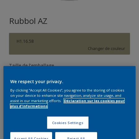
Rubbol AZ
H1.16.58
Changer de couleur
Taille de l’emballage
1 L
2,5 L
We respect your privacy.
By clicking “Accept All Cookies”, you agree to the storing of cookies
Quantité
Calculateur de peinture
on your device to enhance site navigation, analyze site usage, and
assist in our marketing efforts.
Déclaration sur les cookies pour
Calculer
plus d'informations
Cookies Settings
Ce produit n'est pas destiné à la vente en ligne et ne
peut être acheté que dans des magasins sélectionnés.
Accept All Cookies
Reject All