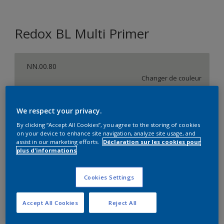
Redox BL Multi Primer
NN.00.80
Changer de couleur
Taille de l’emballage
We respect your privacy.
1 L
2,5 L
By clicking “Accept All Cookies”, you agree to the storing of cookies
on your device to enhance site navigation, analyze site usage, and
assist in our marketing efforts.
Déclaration sur les cookies pour
Quantité
Calculateur de peinture
plus d'informations
Calculer
Cookies Settings
Accept All Cookies
Reject All
Ce produit n'est pas destiné à la vente en ligne et ne
peut être acheté que dans des magasins sélectionnés.