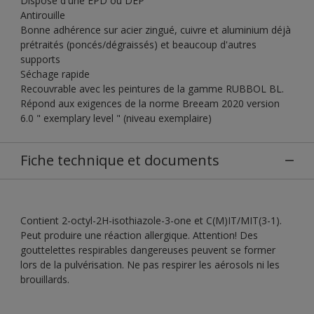
Dispose d'une EPD ou DEP
Antirouille
Bonne adhérence sur acier zingué, cuivre et aluminium déjà
prétraités (poncés/dégraissés) et beaucoup d'autres
supports
Séchage rapide
Recouvrable avec les peintures de la gamme RUBBOL BL.
Répond aux exigences de la norme Breeam 2020 version
6.0 " exemplary level " (niveau exemplaire)
Fiche technique et documents
Contient 2-octyl-2H-isothiazole-3-one et C(M)IT/MIT(3-1).
Peut produire une réaction allergique. Attention! Des
gouttelettes respirables dangereuses peuvent se former
lors de la pulvérisation. Ne pas respirer les aérosols ni les
brouillards.